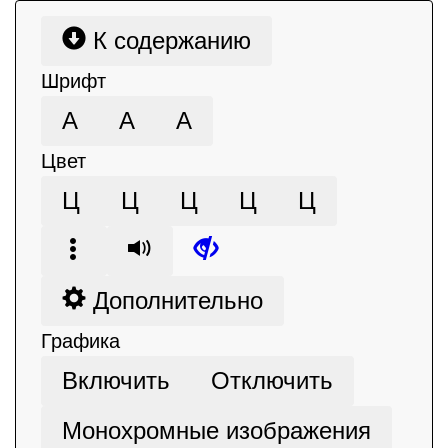
К содержанию
Шрифт
А
А
А
Цвет
Ц
Ц
Ц
Ц
Ц
Дополнительно
Графика
Включить
Отключить
Монохромные изображения