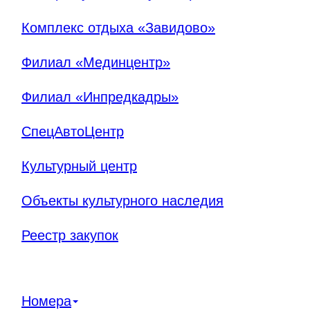
Комплекс отдыха «Завидово»
Филиал «Мединцентр»
Филиал «Инпредкадры»
СпецАвтоЦентр
Культурный центр
Объекты культурного наследия
Реестр закупок
Номера